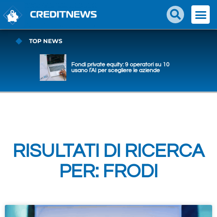
TOP NEWS
Fondi private equity: 9 operatori su 10
usano l’AI per scegliere le aziende
RISULTATI DI RICERCA
PER: FRODI