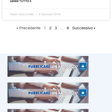
LEGGI TUTTO »
Karen Giacomello
8 Gennaio 2019
« Precedente
1
2
3
…
8
Successivo »