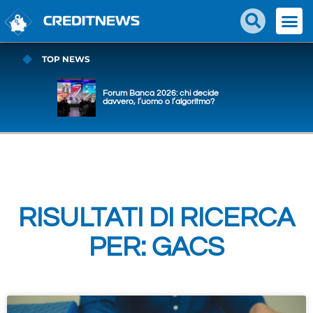
TOP NEWS
Forum Banca 2026: chi decide
davvero, l’uomo o l’algoritmo?
RISULTATI DI RICERCA
PER: GACS