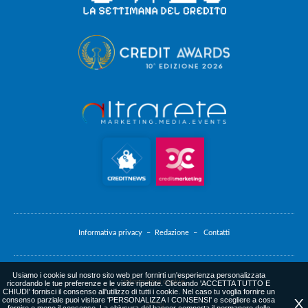
Informativa privacy –
Redazione –
Contatti
Usiamo i cookie sul nostro sito web per fornirti un'esperienza personalizzata
Informativa cookie
ricordando le tue preferenze e le visite ripetute. Cliccando 'ACCETTA TUTTO E
CHIUDI' fornisci il consenso all'utilizzo di tutti i cookie. Nel caso tu voglia fornire un
consenso parziale puoi visitare 'PERSONALIZZA I CONSENSI' e scegliere a cosa
X