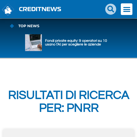
TOP NEWS
Fondi private equity: 9 operatori su 10
usano l’AI per scegliere le aziende
RISULTATI DI RICERCA
PER: PNRR