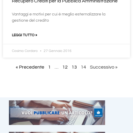
Recupero Crediti per la Pubblica Amministrazione
Vantaggi e motivi per cui è meglio esternalizzare la
gestione del credito
LEGGI TUTTO »
Cosimo Cordaro
27 Gennaio 2016
« Precedente
1
…
12
13
14
Successivo »