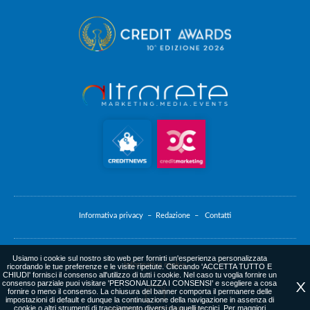
Informativa privacy –
Redazione –
Contatti
Usiamo i cookie sul nostro sito web per fornirti un'esperienza personalizzata
Informativa cookie
ricordando le tue preferenze e le visite ripetute. Cliccando 'ACCETTA TUTTO E
CHIUDI' fornisci il consenso all'utilizzo di tutti i cookie. Nel caso tu voglia fornire un
consenso parziale puoi visitare 'PERSONALIZZA I CONSENSI' e scegliere a cosa
X
fornire o meno il consenso. La chiusura del banner comporta il permanere delle
impostazioni di default e dunque la continuazione della navigazione in assenza di
cookie o altri strumenti di tracciamento diversi da quelli tecnici. Per maggiori
web agency
: altrarete.com