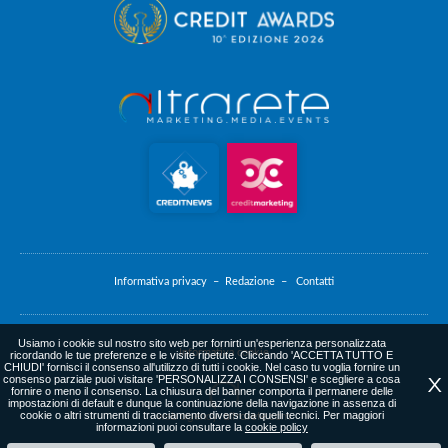
Informativa privacy –
Redazione –
Contatti
Usiamo i cookie sul nostro sito web per fornirti un'esperienza personalizzata
Informativa cookie
ricordando le tue preferenze e le visite ripetute. Cliccando 'ACCETTA TUTTO E
CHIUDI' fornisci il consenso all'utilizzo di tutti i cookie. Nel caso tu voglia fornire un
consenso parziale puoi visitare 'PERSONALIZZA I CONSENSI' e scegliere a cosa
X
fornire o meno il consenso. La chiusura del banner comporta il permanere delle
impostazioni di default e dunque la continuazione della navigazione in assenza di
cookie o altri strumenti di tracciamento diversi da quelli tecnici. Per maggiori
web agency
: altrarete.com
informazioni puoi consultare la
cookie policy