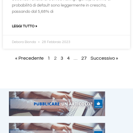
probabilità di default sono leggermente in crescita,
passando dal 5,68% di
LEGGI TUTTO »
Debora Bionda
28 Febbraio 2023
« Precedente
1
2
3
4
…
27
Successivo »