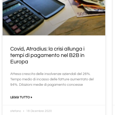
Covid, Atradius: la crisi allunga i
tempi di pagamento nel B2B in
Europa
Attesa crescita delle insolvenze aziendali del 26%.
Tempo medio di incasso delle fatture aumentato del
94%. Dilazioni medie di pagamento concesse
LEGGI TUTTO »
stefano
18 Dicembre 2020