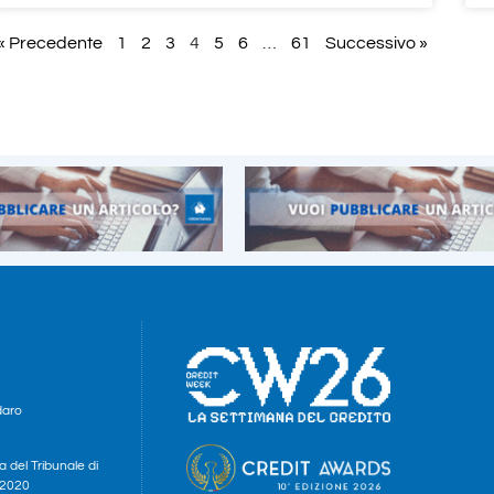
« Precedente
1
2
3
4
5
6
…
61
Successivo »
daro
a del Tribunale di
e 2020