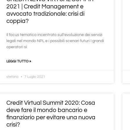
2021 | Credit Management e
avvocato tradizionale: crisi di
coppia?
Il focus tematico incentrato sull’evoluzione dei servizi
legali nel mondo NPL e i possibili scenari futuri I grandi
operatori si
LEGGI TUTTO »
stefano
7 Luglio 2021
Credit Virtual Summit 2020: Cosa
deve fare il mondo bancario e
finanziario per evitare una nuova
crisi?