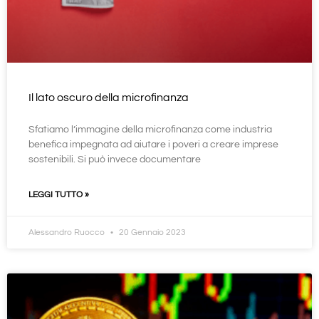
Il lato oscuro della microfinanza
Sfatiamo l’immagine della microfinanza come industria
benefica impegnata ad aiutare i poveri a creare imprese
sostenibili. Si può invece documentare
LEGGI TUTTO »
Alessandro Ruocco
20 Gennaio 2023