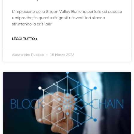
L’implosione della Silicon Valley Bank ha portato ad accuse
reciproche, in quanto dirigenti e investitori stanno
sfruttando la crisi per
LEGGI TUTTO »
Alessandro Ruocco
15 Marzo 2023