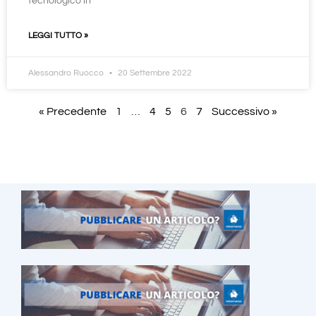
tecnologico in
LEGGI TUTTO »
Alessandro Ruocco
20 Settembre 2022
« Precedente
1
…
4
5
6
7
Successivo »