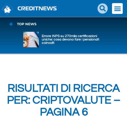
TOP NEWS
Errore INPS su 270mila certificazioni
uniche: cosa devono fare i pensionati
coinvolti
RISULTATI DI RICERCA
PER: CRIPTOVALUTE –
PAGINA 6