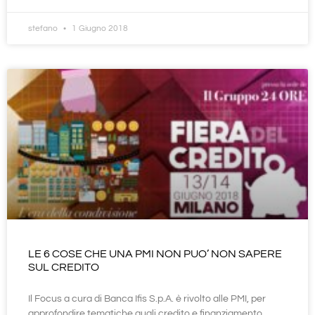
stefano
1 Giugno 2018
LE 6 COSE CHE UNA PMI NON PUO’ NON SAPERE
SUL CREDITO
Il Focus a cura di Banca Ifis S.p.A. è rivolto alle PMI, per
approfondire tematiche quali credito e finanziamento,