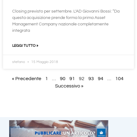
Closing previsto per settembre. L’AD Giovanni Bossi: “Da
questa acquisizione prende forma la prima Asset
Management Company nazionale completamente
integrata
LEGGI TUTTO »
stefano
15 Maggio 2018
« Precedente
1
…
90
91
92
93
94
…
104
Successivo »