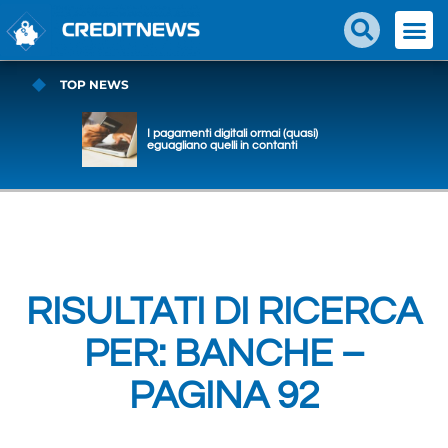
TOP NEWS
I pagamenti digitali ormai (quasi)
eguagliano quelli in contanti
RISULTATI DI RICERCA
PER: BANCHE –
PAGINA 92