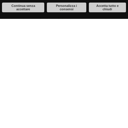
Continua senza
Personalizza i
Accetta tutto e
accettare
consensi
chiudi
Award Credit Management
Cerca:
Roberto Daverio - Adecco S.A.
DEONTOLOGIA 2018
Credit Manager con particolare attenzione alla deontologia
Award Informazioni Commerciali
Cerca: