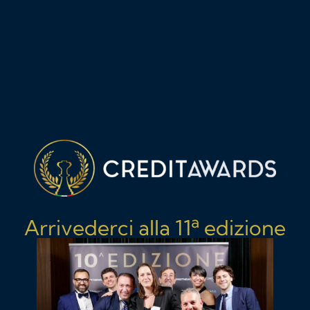
Service Credit S.p.A.
ECCELLENZA 2018
Agenzia di Recupero Crediti settore Leasing
MBCredit Solutions S.p.A.
ECCELLENZA 2018
Società di Acquisto Crediti
Creden S.p.A
a
Arrivederci alla 11
edizione
ECCELLENZA 2018
Master Legal