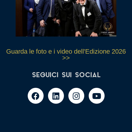
Studio Legale Avv. Lanza e Giarratana
ECCELLENZA 2018
Studio Legale
SLACC - Studio Legale Arnaldi Caimmi & Associati
Guarda le foto e i video dell'Edizione 2026
ECCELLENZA 2018
>>
Studio Legale
SEGUICI SUI SOCIAL
Award Investigazioni Private sul Credito
Cerca: