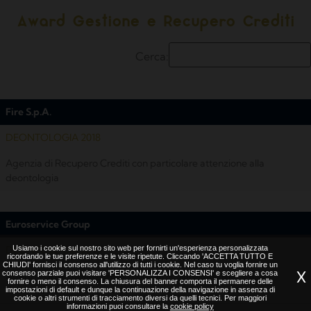
Award Gestione e Recupero Crediti
Cerca:
Fire S.p.A.
DEONTOLOGIA 2018
Agenzia di Recupero Crediti con particolare attenzione alla
deontologia
Euroservice Group
Usiamo i cookie sul nostro sito web per fornirti un'esperienza personalizzata
DEONTOLOGIA 2018
ricordando le tue preferenze e le visite ripetute. Cliccando 'ACCETTA TUTTO E
CHIUDI' fornisci il consenso all'utilizzo di tutti i cookie. Nel caso tu voglia fornire un
X
consenso parziale puoi visitare 'PERSONALIZZA I CONSENSI' e scegliere a cosa
Agenzia di Recupero Crediti con particolare attenzione alla
fornire o meno il consenso. La chiusura del banner comporta il permanere delle
deontologia
impostazioni di default e dunque la continuazione della navigazione in assenza di
cookie o altri strumenti di tracciamento diversi da quelli tecnici. Per maggiori
informazioni puoi consultare la
cookie policy