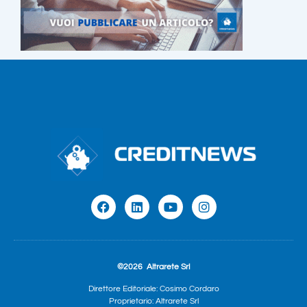
©2026
Altrarete Srl
Direttore Editoriale: Cosimo Cordaro
Proprietario: Altrarete Srl