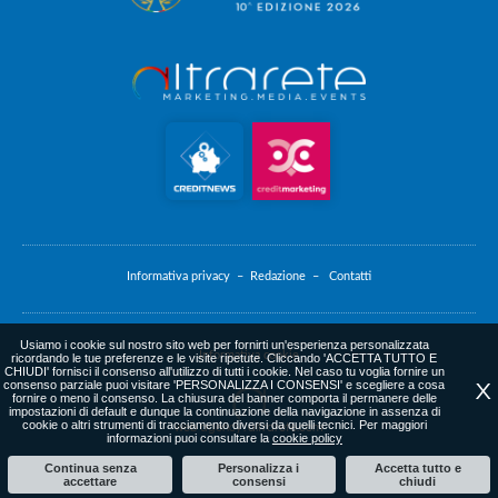
Informativa privacy –
Redazione –
Contatti
Usiamo i cookie sul nostro sito web per fornirti un'esperienza personalizzata
Informativa cookie
ricordando le tue preferenze e le visite ripetute. Cliccando 'ACCETTA TUTTO E
CHIUDI' fornisci il consenso all'utilizzo di tutti i cookie. Nel caso tu voglia fornire un
consenso parziale puoi visitare 'PERSONALIZZA I CONSENSI' e scegliere a cosa
X
fornire o meno il consenso. La chiusura del banner comporta il permanere delle
impostazioni di default e dunque la continuazione della navigazione in assenza di
cookie o altri strumenti di tracciamento diversi da quelli tecnici. Per maggiori
web agency
: altrarete.com
informazioni puoi consultare la
cookie policy
Continua senza
Personalizza i
Accetta tutto e
accettare
consensi
chiudi