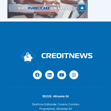
©2026
Altrarete Srl
Direttore Editoriale: Cosimo Cordaro
Proprietario: Altrarete Srl