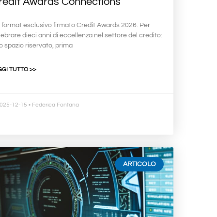
redit Awards Connections
 format esclusivo firmato Credit Awards 2026. Per
ebrare dieci anni di eccellenza nel settore del credito:
o spazio riservato, prima
GGI TUTTO >>
025-12-15
• Federica Fontana
ARTICOLO