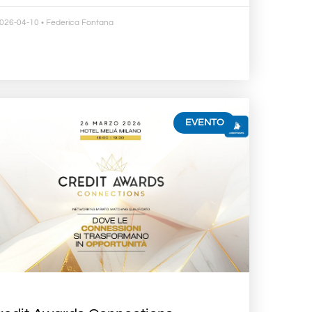
026-04-10
• Federica Fontana
EVENTO