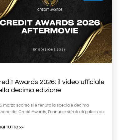
redit Awards 2026: il video ufficiale
ella decima edizione
 26 marzo scorso si è tenuta la speciale decima
zione dei Credit Awards, l’annuale serata di gala in cui
GGI TUTTO >>