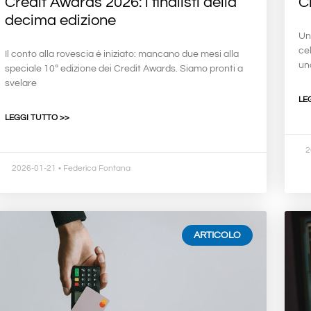
Credit Awards 2026: i finalisti della
C
decima edizione
Un
cel
Il conto alla rovescia è iniziato: mancano due mesi alla
un
speciale 10ª edizione dei Credit Awards. Siamo pronti a
svelare
LE
LEGGI TUTTO >>
2
2026-01-21
• Federica Fontana
ARTICOLO