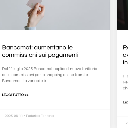
Bancomat: aumentano le
R
commissioni sui pagamenti
a
i
Dal 1° luglio 2025 Bancomat applica il nuovo tariffario
delle commissioni per lo shopping online tramite
Il
Bancomat. La variabile è
Re
che
LEGGI TUTTO >>
LE
2025-08-11
• Federica Fontana
2