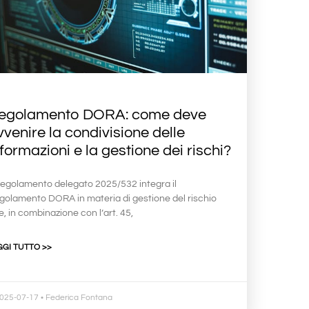
egolamento DORA: come deve
vvenire la condivisione delle
nformazioni e la gestione dei rischi?
 Regolamento delegato 2025/532 integra il
golamento DORA in materia di gestione del rischio
, in combinazione con l’art. 45,
GGI TUTTO >>
025-07-17
• Federica Fontana