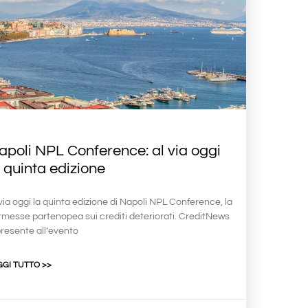
apoli NPL Conference: al via oggi
a quinta edizione
via oggi la quinta edizione di Napoli NPL Conference, la
rmesse partenopea sui crediti deteriorati. CreditNews
presente all’evento
GGI TUTTO >>