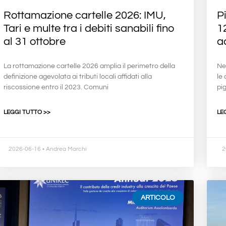
Rottamazione cartelle 2026: IMU,
P
Tari e multe tra i debiti sanabili fino
1
al 31 ottobre
a
La rottamazione cartelle 2026 amplia il perimetro della
Ne
definizione agevolata ai tributi locali affidati alla
le 
riscossione entro il 2023. Comuni
pi
LEGGI TUTTO >>
LE
2026-06-16
• Andrea Marchi
2
ARTICOLO