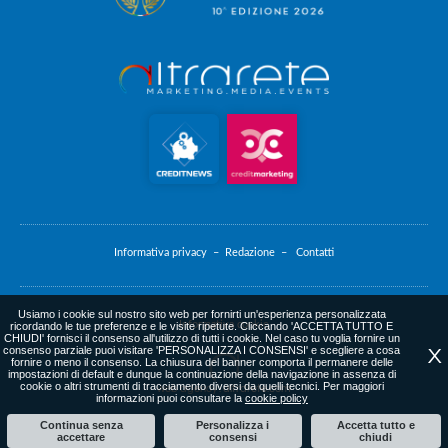
Informativa privacy –
Redazione –
Contatti
Usiamo i cookie sul nostro sito web per fornirti un'esperienza personalizzata
Informativa cookie
ricordando le tue preferenze e le visite ripetute. Cliccando 'ACCETTA TUTTO E
CHIUDI' fornisci il consenso all'utilizzo di tutti i cookie. Nel caso tu voglia fornire un
consenso parziale puoi visitare 'PERSONALIZZA I CONSENSI' e scegliere a cosa
X
fornire o meno il consenso. La chiusura del banner comporta il permanere delle
impostazioni di default e dunque la continuazione della navigazione in assenza di
cookie o altri strumenti di tracciamento diversi da quelli tecnici. Per maggiori
web agency
: altrarete.com
informazioni puoi consultare la
cookie policy
Continua senza
Personalizza i
Accetta tutto e
accettare
consensi
chiudi