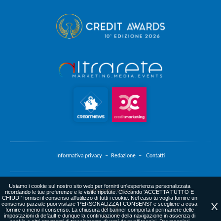
Informativa privacy –
Redazione –
Contatti
Usiamo i cookie sul nostro sito web per fornirti un'esperienza personalizzata
Informativa cookie
ricordando le tue preferenze e le visite ripetute. Cliccando 'ACCETTA TUTTO E
CHIUDI' fornisci il consenso all'utilizzo di tutti i cookie. Nel caso tu voglia fornire un
consenso parziale puoi visitare 'PERSONALIZZA I CONSENSI' e scegliere a cosa
X
fornire o meno il consenso. La chiusura del banner comporta il permanere delle
impostazioni di default e dunque la continuazione della navigazione in assenza di