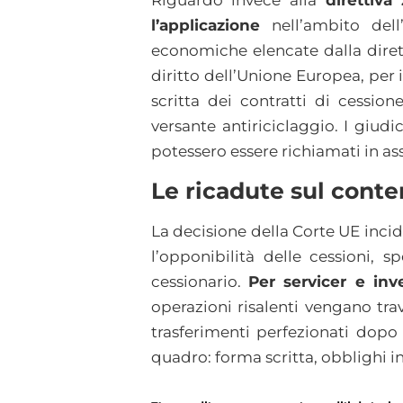
Riguardo invece alla
direttiva
l’applicazione
nell’ambito del
economiche elencate dalla dirett
diritto dell’Unione Europea, per
scritta dei contratti di cession
versante antiriciclaggio. I giud
potessero essere richiamati in as
Le ricadute sul conte
La decisione della Corte UE incid
l’opponibilità delle cessioni, 
cessionario.
Per servicer e inv
operazioni risalenti vengano tra
trasferimenti perfezionati dopo 
quadro: forma scritta, obblighi inf