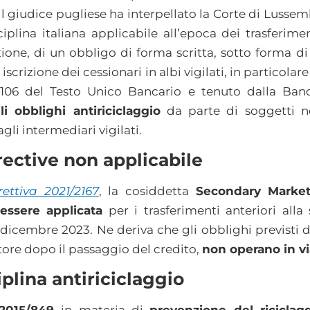
 il giudice pugliese ha interpellato la Corte di Lusse
sciplina italiana applicabile all’epoca dei trasferim
stione, di un obbligo di forma scritta, sotto forma di
scrizione dei cessionari in albi vigilati, in particolar
olo 106 del Testo Unico Bancario e tenuto dalla Ban
li obblighi antiriciclaggio
da parte di soggetti no
gli intermediari vigilati.
ective non applicabile
rettiva 2021/2167
, la cosiddetta
Secondary Market
ssere applicata
per i trasferimenti anteriori all
icembre 2023. Ne deriva che gli obblighi previsti dell
tore dopo il passaggio del credito,
non operano in via
plina antiriciclaggio