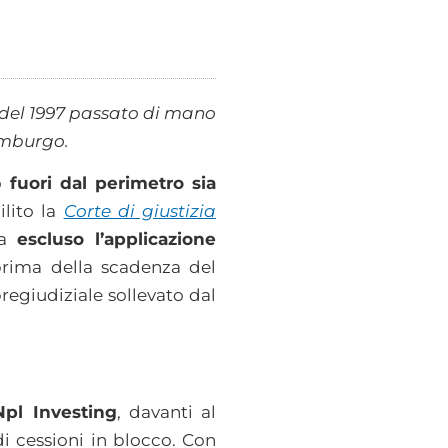
o del 1997 passato di mano
semburgo.
no
fuori dal perimetro sia
ilito la
Corte di giustizia
ha
escluso l’applicazione
prima della scadenza del
egiudiziale sollevato dal
Npl Investing
, davanti al
di cessioni in blocco. Con