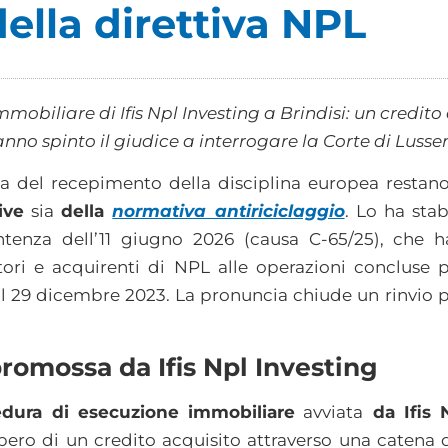
della direttiva NPL
mobiliare di Ifis Npl Investing a Brindisi: un credit
anno spinto il giudice a interrogare la Corte di Lus
a del recepimento della disciplina europea resta
ive
sia
della
normativa antiriciclaggio
. Lo ha stab
tenza dell’11 giugno 2026 (causa C-65/25), che 
tori e acquirenti di NPL alle operazioni concluse 
l 29 dicembre 2023. La pronuncia chiude un rinvio pr
promossa da Ifis Npl Investing
edura di esecuzione immobiliare
avviata
da Ifis 
cupero di un credito acquisito attraverso una catena 