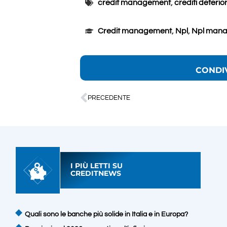
credit management
,
crediti deterior
Credit management
,
Npl
,
Npl man
CONDI
PRECEDENTE
I PIÙ LETTI SU
CREDITNEWS
Quali sono le banche più solide in Italia e in Europa?