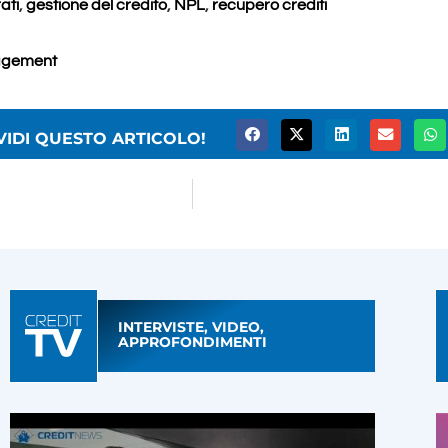
ati
,
gestione del credito
,
NPL
,
recupero crediti
agement
VIDI QUESTO ARTICOLO!
INTERVISTE, VIDEO,
APPROFONDIMENTI