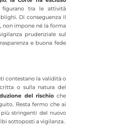
gio
,
la Corte ha escluso
figurano tra le attività
bblighi. Di conseguenza il
7, non impone né la forma
vigilanza prudenziale sul
 trasparenza e buona fede
ti contestano la validità o
critta o sulla natura del
riduzione del rischio
che
eguito. Resta fermo che ai
 più stringenti del nuovo
lbi sottoposti a vigilanza.