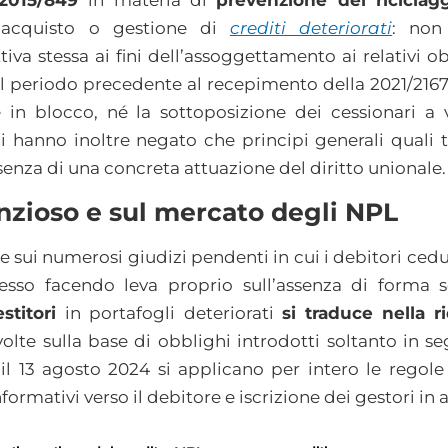
 2015/849
in materia di
prevenzione del riciclag
l’acquisto o gestione di
crediti deteriorati
: non 
iva stessa ai fini dell’assoggettamento ai relativi o
 il periodo precedente al recepimento della 2021/216
e in blocco, né la sottoposizione dei cessionari a 
ici hanno inoltre negato che principi generali quali
senza di una concreta attuazione del diritto unionale.
nzioso e sul mercato degli NPL
e sui numerosi giudizi pendenti in cui i debitori cedu
spesso facendo leva proprio sull’assenza di forma s
estitori
in portafogli deteriorati
si traduce nella 
volte sulla base di obblighi introdotti soltanto in s
il 13 agosto 2024 si applicano per intero le regole
ormativi verso il debitore e iscrizione dei gestori in a