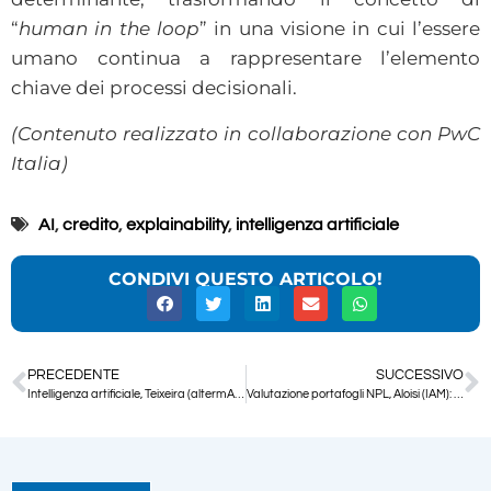
“
human in the loop
” in una visione in cui l’essere
umano continua a rappresentare l’elemento
chiave dei processi decisionali.
(Contenuto realizzato in collaborazione con PwC
Italia)
AI
,
credito
,
explainability
,
intelligenza artificiale
CONDIVI QUESTO ARTICOLO!
PRECEDENTE
SUCCESSIVO
Intelligenza artificiale, Teixeira (altermAInd): “L’AI è una grossa opportunità per le PMI”
Valutazione portafogli NPL, Aloisi (IAM): “Fondamentali la qualità e la profondità dei dati”