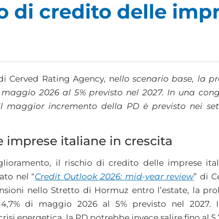
hio di credito delle imp
di Cerved Rating Agency, n
ello scenario base, la p
maggio 2026 al 5% previsto nel 2027. In una cong
Il maggior incremento della PD è previsto nei set
e imprese italiane in crescita
oramento, il rischio di credito delle imprese ita
ato nel “
Credit Outlook 2026: mid-year review
” di 
ensioni nello Stretto di Hormuz entro l’estate, la pr
4,7% di maggio 2026 al 5% previsto nel 2027. I
crisi energetica, la PD potrebbe invece salire fino al 5