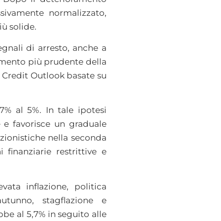
ssivamente normalizzato,
ù solide.
gnali di arresto, anche a
tamento più prudente della
el Credit Outlook basate su
% al 5%. In tale ipotesi
e e favorisce un graduale
azionistiche nella seconda
 finanziarie restrittive e
ata inflazione, politica
utunno, stagflazione e
e al 5,7% in seguito alle