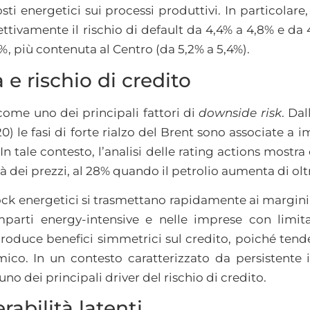
sti energetici sui processi produttivi. In particolare
tivamente il rischio di default da 4,4% a 4,8% e da 4
,2%, più contenuta al Centro (da 5,2% a 5,4%).
 e rischio di credito
come uno dei principali fattori di
downside risk
. Dal
020) le fasi di forte rialzo del Brent sono associate a 
 In tale contesto, l’analisi delle rating actions mostr
tà dei prezzi, al 28% quando il petrolio aumenta di olt
ck energetici si trasmettano rapidamente ai margini e
mparti energy-intensive e nelle imprese con limita
 produce benefici simmetrici sul credito, poiché te
co. In un contesto caratterizzato da persistente i
uno dei principali driver del rischio di credito.
rabilità latenti