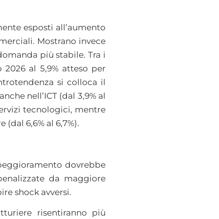
rmente esposti all’aumento
mmerciali. Mostrano invece
domanda più stabile. Tra i
o 2026 al 5,9% atteso per
trotendenza si colloca il
nche nell’ICT (dal 3,9% al
ervizi tecnologici, mentre
e (dal 6,6% al 6,7%).
il peggioramento dovrebbe
 penalizzate da maggiore
bire shock avversi.
turiere risentiranno più