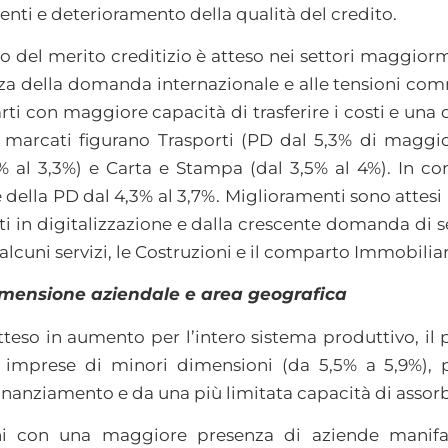
menti e deterioramento della qualità del credito.
vo del merito creditizio è atteso nei settori maggio
ezza della domanda internazionale e alle tensioni co
ti con maggiore capacità di trasferire i costi e una 
 marcati figurano Trasporti (PD dal 5,3% di maggi
 al 3,3%) e Carta e Stampa (dal 3,5% al 4%). In con
ella PD dal 4,3% al 3,7%. Miglioramenti sono attesi a
ti in digitalizzazione e dalla crescente domanda di s
alcuni servizi, le Costruzioni e il comparto Immobiliar
dimensione aziendale e area geografica
 atteso in aumento per l’intero sistema produttivo, 
le imprese di minori dimensioni (da 5,5% a 5,9%),
i finanziamento e da una più limitata capacità di assor
oni con una maggiore presenza di aziende manifat