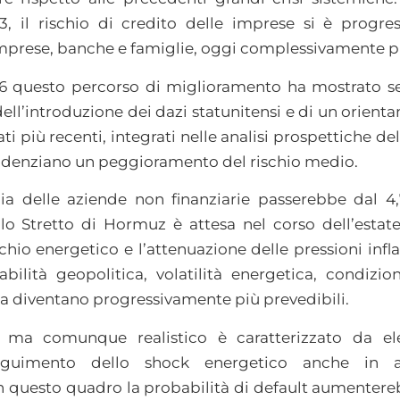
3, il rischio di credito delle imprese si è progre
mprese, banche e famiglie, oggi complessivamente pi
26 questo percorso di miglioramento ha mostrato se
dell’introduzione dei dazi statunitensi e di un orien
dati più recenti, integrati nelle analisi prospettiche d
idenziano un peggioramento del rischio medio.
a delle aziende non finanziarie passerebbe dal 4,7
llo Stretto di Hormuz è attesa nel corso dell’estat
chio energetico e l’attenuazione delle pressioni infl
bilità geopolitica, volatilità energetica, condizioni
ia diventano progressivamente più prevedibili.
 ma comunque realistico è caratterizzato da elev
seguimento dello shock energetico anche in a
questo quadro la probabilità di default aumenterebb