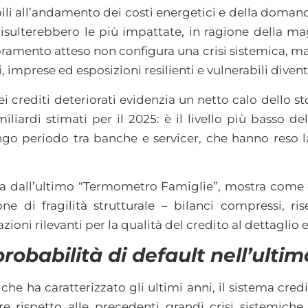
li all’andamento dei costi energetici e della domanda
d risulterebbero le più impattate, in ragione della 
ramento atteso non configura una crisi sistemica, ma 
, imprese ed esposizioni resilienti e vulnerabili divent
ei crediti deteriorati evidenzia un netto calo dello s
iliardi stimati per il 2025: è il livello più basso de
ungo periodo tra banche e servicer, che hanno reso 
tta dall’ultimo “Termometro Famiglie”, mostra come c
one di fragilità strutturale – bilanci compressi, ris
zioni rilevanti per la qualità del credito al dettaglio
probabilità di default nell’ulti
 che ha caratterizzato gli ultimi anni, il sistema cred
e rispetto alle precedenti grandi crisi sistemich