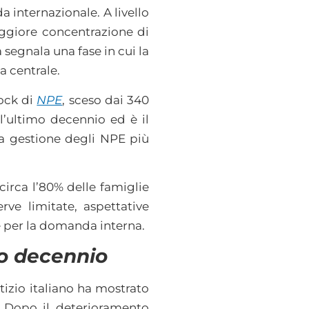
 internazionale. A livello
maggiore concentrazione di
segnala una fase in cui la
a centrale.
tock di
NPE
, sceso dai 340
ll’ultimo decennio ed è il
la gestione degli NPE più
irca l’80% delle famiglie
erve limitate, aspettative
 e per la domanda interna.
mo decennio
itizio italiano ha mostrato
e. Dopo il deterioramento