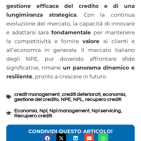
gestione efficace del credito e di una
lungimiranza strategica
. Con la continua
evoluzione del mercato, la capacità di innovare
e adattarsi sarà
fondamentale
per mantenere
la competitività e fornire
valore
ai clienti e
all’economia in generale. Il mercato italiano
degli NPE, pur dovendo affrontare sfide
significative, rimane
un panorama dinamico e
resiliente
, pronto a crescere in futuro.
credit management
,
crediti deteriorati
,
economia
,
gestione del credito
,
NPE
,
NPL
,
recupero crediti
Economia
,
Npl
,
Npl management
,
Npl servicing
,
Recupero crediti
CONDIVIDI QUESTO ARTICOLO!