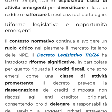
stesso tempo, stanno
esplorando classi di
attività emergenti
per
diversificare
i flussi di
reddito e
rafforzare
la resilienza del portafoglio.
Riforme legislative e opportunità
emergenti
Il
contesto normativo
continua a svolgere un
ruolo critico
nel plasmare il mercato italiano
delle NPE. Il
Decreto Legislativo 110/24
ha
introdotto
riforme significative
, in particolare
per quanto riguarda i
crediti fiscali
, che sono
emersi come una
classe di attività
promettente
. Il decreto prevede la
riassegnazione
dei crediti d’imposta non
riscossi agli enti creditori originari,
consentendo loro di
delegare
le responsabilità
del servizio a soggetti privati attraverso