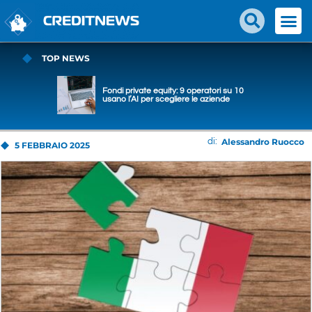
TOP NEWS
Fondi private equity: 9 operatori su 10
usano l’AI per scegliere le aziende
Alessandro Ruocco
di:
5 FEBBRAIO 2025