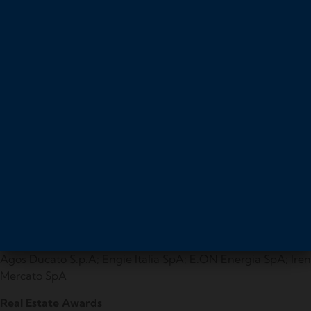
AZ Info&Collection (A-Zeta Srl); Ponzi SpA; Partenopol Sas;
Reporting System Srl
Award Informazioni Commerciali
Migliore Agenzia di Informazioni Commerciali
Bureau Van Dijk; Cerved Group SpA; Coface SA; Cribis D&B
Srl
Awards Innovazione
Premio Innovazione
Change Capital (Netfintech Srl); EvenFi (Criptalia Srl);
Opyn; Pausepay (CashInvoice Srl)
ESG Awards
Agos Ducato S.p.A; Engie Italia SpA; E.ON Energia SpA; Iren
Mercato SpA
Real Estate Awards