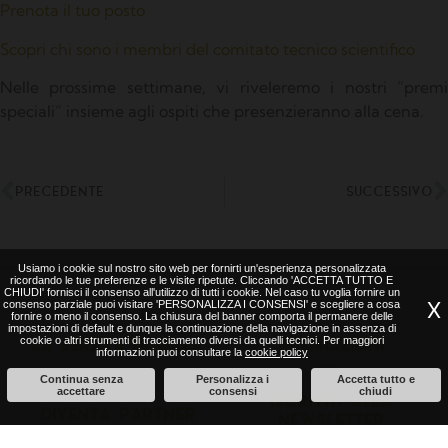
Prenota il tuo posto
Scopri chi sono i membri del comitato tecnico scientifico
Nelle prossime settimane, vi riveleremo i nostri “premi
speciali” insieme agli ospiti che presenzieranno alla cena.
PRECEDENTE
SUCCESSIVO
Usiamo i cookie sul nostro sito web per fornirti un'esperienza personalizzata
ricordando le tue preferenze e le visite ripetute. Cliccando 'ACCETTA TUTTO E
CHIUDI' fornisci il consenso all'utilizzo di tutti i cookie. Nel caso tu voglia fornire un
X
consenso parziale puoi visitare 'PERSONALIZZA I CONSENSI' e scegliere a cosa
fornire o meno il consenso. La chiusura del banner comporta il permanere delle
impostazioni di default e dunque la continuazione della navigazione in assenza di
cookie o altri strumenti di tracciamento diversi da quelli tecnici. Per maggiori
LA SERATA DI GALA
PREMIAZIONI
informazioni puoi consultare la
cookie policy
Continua senza
Personalizza i
Accetta tutto e
accettare
consensi
chiudi
ISCRIVITI ALLA
DIVENTA PARTNER
NEWSLETTER