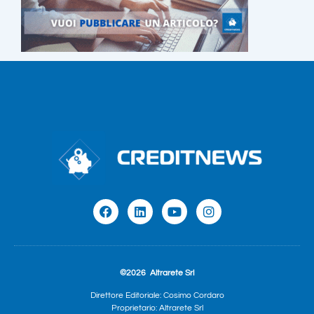
©2026
Altrarete Srl
Direttore Editoriale: Cosimo Cordaro
Proprietario: Altrarete Srl