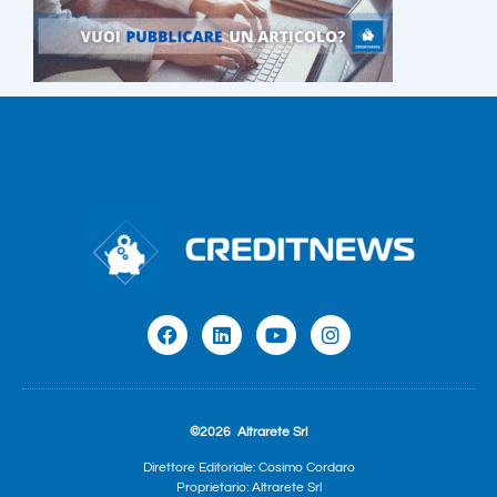
©2026
Altrarete Srl
Direttore Editoriale: Cosimo Cordaro
Proprietario: Altrarete Srl