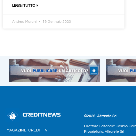
LEGGI TUTTO »
Andrea Marchi
19 Gennaio 2023
©2026
Altrarete Srl
Direttore Editoriale: Cosimo Cor
MAGAZINE
CREDIT·TV
Proprietario: Altrarete Srl