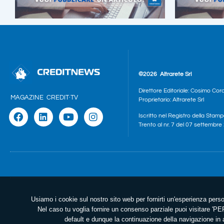
©2026
Altrarete Srl
Direttore Editoriale: Cosimo Cor
MAGAZINE
CREDIT·TV
Proprietario: Altrarete Srl
Iscritto nel Registro della Stamp
Trento al nr. 7 del 07 settembr
Usiamo i cookie sul nostro sito web per fornirti un'esperienza perso
Nel caso tu voglia fornire un consenso parziale puoi visitare 
default e dunque la continuazione della navigazione in a