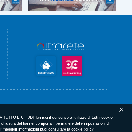
X
 TUTTO E CHIUDI' fornisci il consenso all'utilizzo di tutti i cookie.
chiusura del banner comporta il permanere delle impostazioni di
er maggiori informazioni puoi consultare la
cookie policy