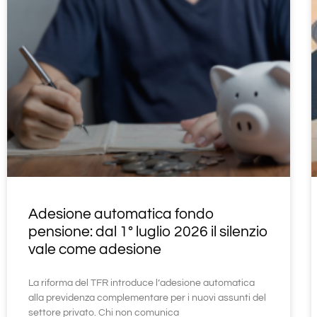
Adesione automatica fondo
pensione: dal 1° luglio 2026 il silenzio
vale come adesione
La riforma del TFR introduce l’adesione automatica
alla previdenza complementare per i nuovi assunti del
settore privato. Chi non comunica