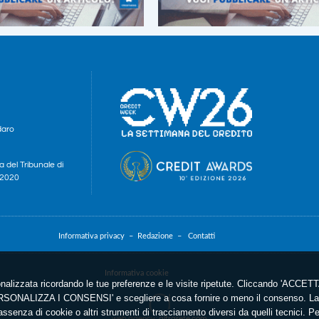
daro
a del Tribunale di
e 2020
Informativa privacy –
Redazione –
Contatti
Informativa cookie
nalizzata ricordando le tue preferenze e le visite ripetute. Cliccando 'ACCETTA
'PERSONALIZZA I CONSENSI' e scegliere a cosa fornire o meno il consenso. La 
ssenza di cookie o altri strumenti di tracciamento diversi da quelli tecnici. P
web agency
: altrarete.com