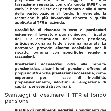
prepensionamento sono soggette a una
tassazione separata
, con un’aliquota IRPEF che
varia in base all’età del pensionato e alla durata
della partecipazione al fondo. In generale, la
tassazione è
più favorevole
rispetto a quella
applicata al TFR in azienda.
Possibilità di riscatto:
in caso di
particolari
esigenze
, il lavoratore può richiedere il riscatto
del TFR accumulato nel fondo pensione,
anticipando una parte della somma maturata. La
normativa prevede
diverse casistiche
per il
riscatto, ognuna con
specifiche regole e
tassazioni
.
Prestazioni accessorie:
oltre alla rendita
pensionistica, alcuni fondi pensione offrono ai
propri iscritti anche
prestazioni accessorie
, come
coperture per il caso di invalidità,
prepensionamento, infortuni e l’erogazione di
capitali per eventi straordinari.
Svantaggi di destinare il TFR al fondo
pensione
Rischio di rendimenti negativi:
i rendimenti dei