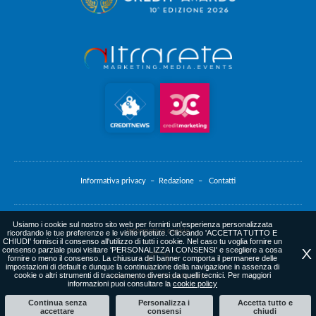
Informativa privacy –
Redazione –
Contatti
Usiamo i cookie sul nostro sito web per fornirti un'esperienza personalizzata
Informativa cookie
ricordando le tue preferenze e le visite ripetute. Cliccando 'ACCETTA TUTTO E
CHIUDI' fornisci il consenso all'utilizzo di tutti i cookie. Nel caso tu voglia fornire un
consenso parziale puoi visitare 'PERSONALIZZA I CONSENSI' e scegliere a cosa
X
fornire o meno il consenso. La chiusura del banner comporta il permanere delle
impostazioni di default e dunque la continuazione della navigazione in assenza di
cookie o altri strumenti di tracciamento diversi da quelli tecnici. Per maggiori
web agency
: altrarete.com
informazioni puoi consultare la
cookie policy
Continua senza
Personalizza i
Accetta tutto e
accettare
consensi
chiudi