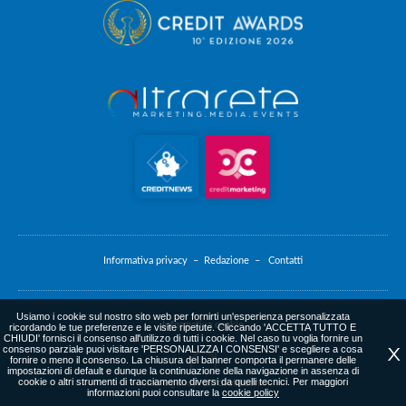
Informativa privacy –
Redazione –
Contatti
Usiamo i cookie sul nostro sito web per fornirti un'esperienza personalizzata
Informativa cookie
ricordando le tue preferenze e le visite ripetute. Cliccando 'ACCETTA TUTTO E
CHIUDI' fornisci il consenso all'utilizzo di tutti i cookie. Nel caso tu voglia fornire un
consenso parziale puoi visitare 'PERSONALIZZA I CONSENSI' e scegliere a cosa
X
fornire o meno il consenso. La chiusura del banner comporta il permanere delle
impostazioni di default e dunque la continuazione della navigazione in assenza di
cookie o altri strumenti di tracciamento diversi da quelli tecnici. Per maggiori
web agency
: altrarete.com
informazioni puoi consultare la
cookie policy