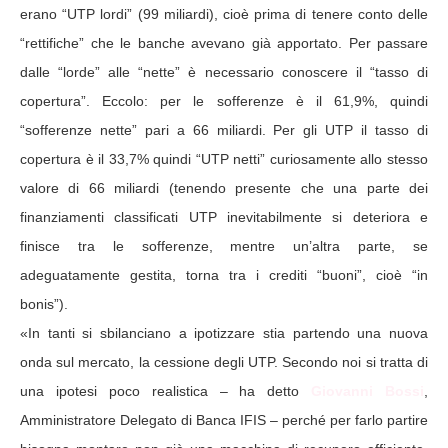
erano “UTP lordi” (99 miliardi), cioè prima di tenere conto delle
“rettifiche” che le banche avevano già apportato. Per passare
dalle “lorde” alle “nette” è necessario conoscere il “tasso di
copertura”. Eccolo: per le sofferenze è il 61,9%, quindi
“sofferenze nette” pari a 66 miliardi. Per gli UTP il tasso di
copertura è il 33,7% quindi “UTP netti” curiosamente allo stesso
valore di 66 miliardi (tenendo presente che una parte dei
finanziamenti classificati UTP inevitabilmente si deteriora e
finisce tra le sofferenze, mentre un’altra parte, se
adeguatamente gestita, torna tra i crediti “buoni”, cioè “in
bonis”).
«In tanti si sbilanciano a ipotizzare stia partendo una nuova
onda sul mercato, la cessione degli UTP. Secondo noi si tratta di
una ipotesi poco realistica – ha detto
Giovanni Bossi
,
Amministratore Delegato di Banca IFIS – perché per farlo partire