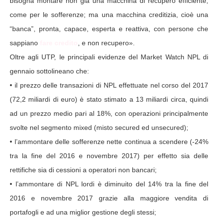
bisogna montare non già una macchina di recupero efficiente,
come per le sofferenze; ma una macchina creditizia, cioè una
“banca”, pronta, capace, esperta e reattiva, con persone che
sappiano
fare credito
, e non recupero».
Oltre agli UTP, le principali evidenze del Market Watch NPL di
gennaio sottolineano che:
• il prezzo delle transazioni di NPL effettuate nel corso del 2017
(72,2 miliardi di euro) è stato stimato a 13 miliardi circa, quindi
ad un prezzo medio pari al 18%, con operazioni principalmente
svolte nel segmento mixed (misto secured ed unsecured);
• l’ammontare delle sofferenze nette continua a scendere (-24%
tra la fine del 2016 e novembre 2017) per effetto sia delle
rettifiche sia di cessioni a operatori non bancari;
• l’ammontare di NPL lordi è diminuito del 14% tra la fine del
2016 e novembre 2017 grazie alla maggiore vendita di
portafogli e ad una miglior gestione degli stessi;