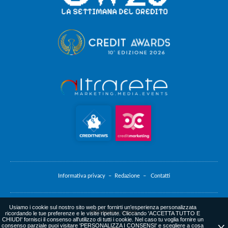
Informativa privacy –
Redazione –
Contatti
Usiamo i cookie sul nostro sito web per fornirti un'esperienza personalizzata
Informativa cookie
ricordando le tue preferenze e le visite ripetute. Cliccando 'ACCETTA TUTTO E
CHIUDI' fornisci il consenso all'utilizzo di tutti i cookie. Nel caso tu voglia fornire un
consenso parziale puoi visitare 'PERSONALIZZA I CONSENSI' e scegliere a cosa