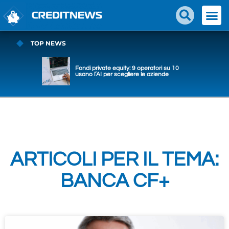
TOP NEWS
Fondi private equity: 9 operatori su 10
usano l’AI per scegliere le aziende
ARTICOLI PER IL TEMA:
BANCA CF+