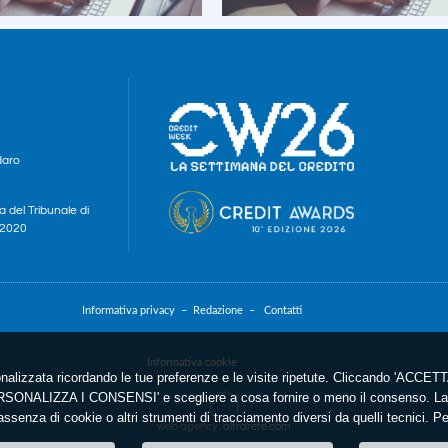
daro
a del Tribunale di
e 2020
Informativa privacy –
Redazione –
Contatti
Informativa cookie
nalizzata ricordando le tue preferenze e le visite ripetute. Cliccando 'ACCETTA
'PERSONALIZZA I CONSENSI' e scegliere a cosa fornire o meno il consenso. La 
ssenza di cookie o altri strumenti di tracciamento diversi da quelli tecnici. P
web agency
: altrarete.com