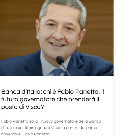
Banca d’Italia: chi è Fabio Panetta, il
futuro governatore che prenderà il
posto di Visco?
Fabio Panetta sarà il nuovo governatore della Banca
d’Italia e sostituirà Ignazio Visco a partire dal primo
novembre. Fabio Panetta