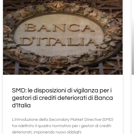
SMD: le disposizioni di vigilanza per i
gestori di crediti deteriorati di Banca
d’Italia
L’introduzione della Secondary Market Directive (SMD)
ha ridefinito il quadro normativo per i gestori di crediti
deteriorati, imponendo nuovi obblighi