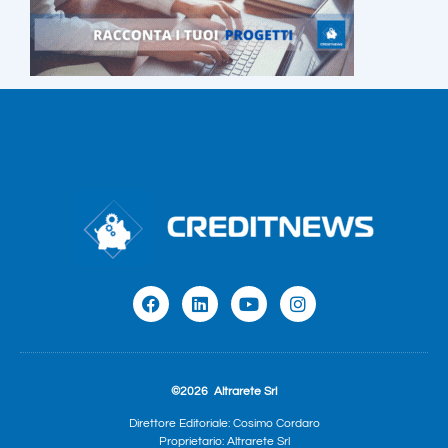
©2026
Altrarete Srl
Direttore Editoriale: Cosimo Cordaro
Proprietario: Altrarete Srl