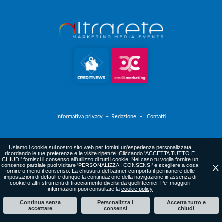
Informativa privacy –
Redazione –
Contatti
Usiamo i cookie sul nostro sito web per fornirti un'esperienza personalizzata
Informativa cookie
ricordando le tue preferenze e le visite ripetute. Cliccando 'ACCETTA TUTTO E
CHIUDI' fornisci il consenso all'utilizzo di tutti i cookie. Nel caso tu voglia fornire un
consenso parziale puoi visitare 'PERSONALIZZA I CONSENSI' e scegliere a cosa
X
fornire o meno il consenso. La chiusura del banner comporta il permanere delle
impostazioni di default e dunque la continuazione della navigazione in assenza di
cookie o altri strumenti di tracciamento diversi da quelli tecnici. Per maggiori
web agency
: altrarete.com
informazioni puoi consultare la
cookie policy
Continua senza
Personalizza i
Accetta tutto e
accettare
consensi
chiudi