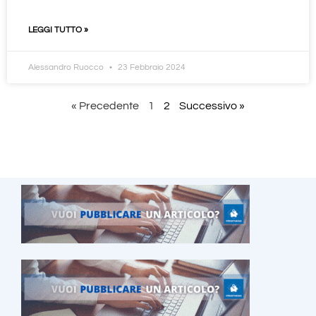
LEGGI TUTTO »
Alessandro Ruocco
23 Febbraio 2024
« Precedente
1
2
Successivo »