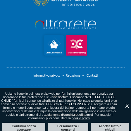
Informativa privacy –
Redazione –
Contatti
Usiamo i cookie sul nostro sito web per fornirti un'esperienza personalizzata
Informativa cookie
ricordando le tue preferenze e le visite ripetute. Cliccando 'ACCETTA TUTTO E
CHIUDI' fornisci il consenso all'utilizzo di tutti i cookie. Nel caso tu voglia fornire un
consenso parziale puoi visitare 'PERSONALIZZA I CONSENSI' e scegliere a cosa
X
fornire o meno il consenso. La chiusura del banner comporta il permanere delle
impostazioni di default e dunque la continuazione della navigazione in assenza di
cookie o altri strumenti di tracciamento diversi da quelli tecnici. Per maggiori
web agency
: altrarete.com
informazioni puoi consultare la
cookie policy
Continua senza
Personalizza i
Accetta tutto e
accettare
consensi
chiudi