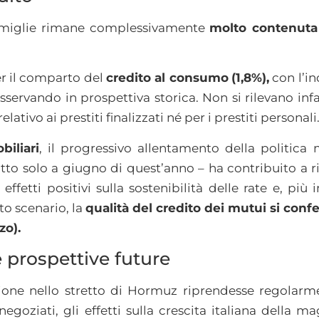
 famiglie rimane complessivamente
molto contenuta 
per il comparto del
credito al consumo
(1,8%),
con l’in
osservando in prospettiva storica. Non si rilevano infat
lativo ai prestiti finalizzati né per i prestiti personali
iliari
, il progressivo allentamento della politica 
to solo a giugno di quest’anno – ha contribuito a ri
fetti positivi sulla sostenibilità delle rate e, più i
to scenario, la
qualità del credito dei mutui si conf
zo).
 prospettive future
zione nello stretto di Hormuz riprendesse regolarm
egoziati, gli effetti sulla crescita italiana della m