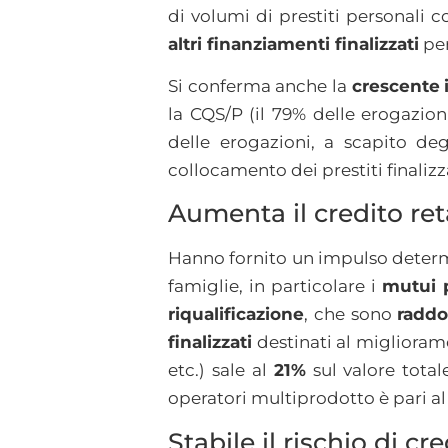
di volumi di prestiti personali 
altri finanziamenti finalizzati
pe
Si conferma anche la
crescente
la CQS/P (il 79% delle erogazio
delle erogazioni, a scapito deg
collocamento dei prestiti finalizza
Aumenta il credito ret
Hanno fornito un impulso determi
famiglie, in particolare i
mutui p
riqualificazione
, che sono
raddo
finalizzati
destinati al migliorame
etc.) sale al
21%
sul valore total
operatori multiprodotto è pari a
Stabile il rischio di cr