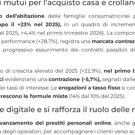
ei mutui per l’acquisto casa e crolla
o dell’abitazione
delle famiglie consumatricinei
opo il +23% nel 2025),
in un quadro di incremen
 nel 2025, +4,4% nel primo trimestre 2026). La compo
performance (+28,7%), registra una
marcata contraz
l progressivo esaurimento dei contratti passibili
 di crescita elevato del 2025 (+22,9%),
nel primo t
ci
evidenziano una
contrazione (-5,7%),
segnati dalle
ei tassi di interesse. Le
erogazioni a tasso fisso
si c
crescono le formule miste
(14% dal 10% del 2025).
digitale e si rafforza il ruolo delle r
vanzamento dei prestiti personali online
, anche g
 degli operatori, per accompagnare i clienti verso sc