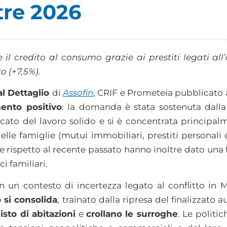
tre 2026
 il credito al consumo grazie ai prestiti legati al
o (+7,5%).
al Dettaglio
di
Assofin
, CRIF e Prometeia pubblicato
ento positivo
: la domanda è stata sostenuta dalla
ato del lavoro solido e si è concentrata principalme
elle famiglie (mutui immobiliari, prestiti personali 
 rispetto al recente passato hanno inoltre dato una f
i familiari.
in un contesto di incertezza legato al conflitto in
 si consolida
, trainato dalla ripresa del finalizzato
isto di abitazioni
e
crollano le surroghe
. Le politi