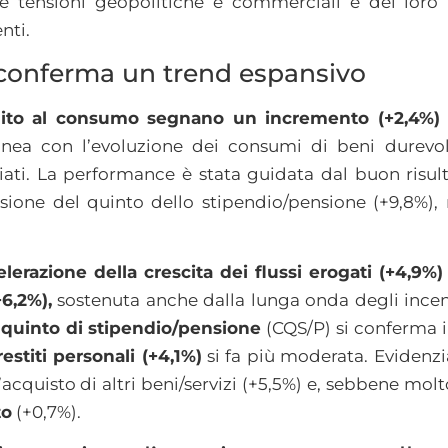
le tensioni geopolitiche e commerciali e del loro 
nti.
 conferma un trend espansivo
edito al consumo segnano un incremento (+2,4%)
linea con l’evoluzione dei consumi di beni durevol
ti. La performance è stata guidata dal buon risulta
essione del quinto dello stipendio/pensione (+9,8%)
lerazione della crescita dei flussi erogati (+4,9%)
6,2%),
sostenuta anche dalla lunga onda degli incent
 quinto di stipendio/pensione
(CQS/P) si conferma 
restiti personali (+4,1%)
si fa più moderata. Evidenzi
’acquisto di altri beni/servizi (+5,5%) e, sebbene mol
to
(+0,7%).