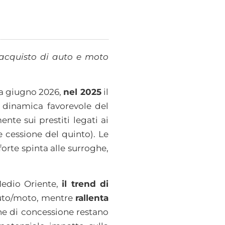
l’acquisto di auto e moto
 a giugno 2026,
nel 2025
il
 dinamica favorevole del
nte sui prestiti legati ai
e cessione del quinto). Le
orte spinta alle surroghe,
 Medio Oriente,
il trend di
 auto/moto, mentre
rallenta
che di concessione restano