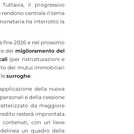
Tuttavia, il progressivo
e rendono centrale il tema
 monetaria ha interrotto la
a fine 2026 e nel prossimo
re del
miglioramento del
ali
(per ristrutturazioni e
rto dei mutui immobiliari
lle
surroghe
.
’applicazione della nuova
 personali e della cessione
aratterizzato da maggiore
credito resterà improntata
o contenuti, con un lieve
i delinea un quadro della