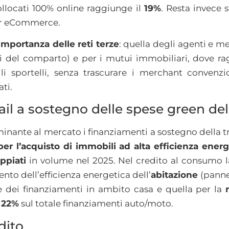
collocati 100% online raggiunge il
19%
. Resta invece s
r eCommerce.
importanza delle
reti terze
: quella degli agenti e me
ni del comparto) e per i mutui immobiliari, dove 
li sportelli, senza trascurare i merchant convenzio
ti.
ail a sostegno delle spese green del
nante al mercato i finanziamenti a sostegno della tr
er l’acquisto di immobili ad alta efficienza energ
ppiati
in volume nel 2025. Nel credito al consumo 
nto dell’efficienza energetica dell’
abitazione
(pannel
e dei finanziamenti in ambito casa e quella per la
l
22%
sul totale finanziamenti auto/moto.
edito