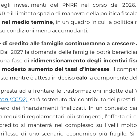
degli investimenti del PNRR nel corso del 2026. 
 e il limitato spazio di manovra della politica fiscal
ta nel medio termine
, in un quadro in cui la politica
verso condizioni meno accomodanti.
 di credito alle famiglie continueranno a crescere
 Dal 2027 la domanda delle famiglie potrà beneficia
 una fase di
ridimensionamento degli incentivi fisc
i
modesto aumento dei tassi d’interesse
. Il compa
isto mentre è attesa in deciso
calo
la componente de
presta ad affrontare le trasformazioni indotte dall
tori (CCD2)
, sarà sostenuto dal contributo dei prestiti
ero dei finanziamenti finalizzati. In un contesto c
equisiti regolamentari più stringenti, l’offerta di 
l credito si manterrà nel complesso su livelli molt
riflesso di uno scenario economico più fragile. S