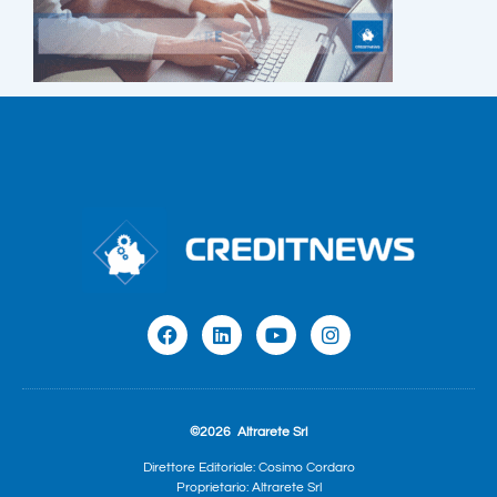
©2026
Altrarete Srl
Direttore Editoriale: Cosimo Cordaro
Proprietario: Altrarete Srl