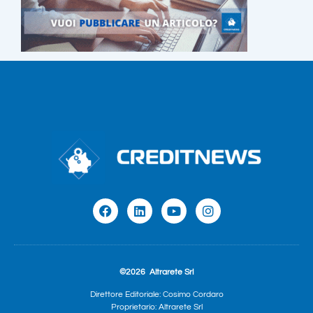
©2026
Altrarete Srl
Direttore Editoriale: Cosimo Cordaro
Proprietario: Altrarete Srl