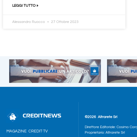
LEGGI TUTTO »
Alessandro Ruocco
27 Ottobre 2023
©2026
Altrarete Srl
Direttore Editoriale: Cosimo Cor
MAGAZINE
CREDIT·TV
Proprietario: Altrarete Srl