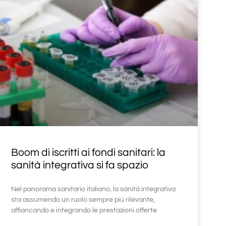
Boom di iscritti ai fondi sanitari: la
sanità integrativa si fa spazio
Nel panorama sanitario italiano, la sanità integrativa
sta assumendo un ruolo sempre più rilevante,
affiancando e integrando le prestazioni offerte