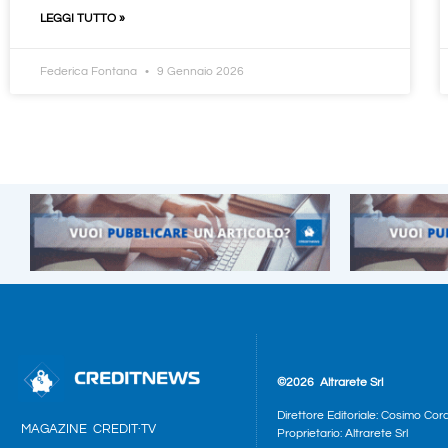
LEGGI TUTTO »
Federica Fontana
9 Gennaio 2026
©2026
Altrarete Srl
Direttore Editoriale: Cosimo Cor
MAGAZINE
CREDIT·TV
Proprietario: Altrarete Srl