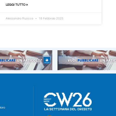
LEGGI TUTTO »
Alessandro Ruocco
18 Febbraio 2025
daro