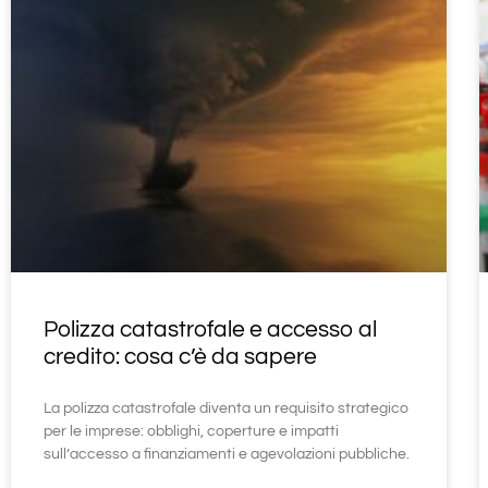
Polizza catastrofale e accesso al
credito: cosa c’è da sapere
La polizza catastrofale diventa un requisito strategico
per le imprese: obblighi, coperture e impatti
sull’accesso a finanziamenti e agevolazioni pubbliche.