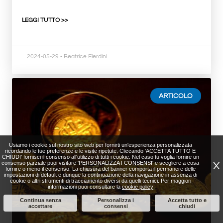
LEGGI TUTTO >>
2024-05-29
• Beatrice Elerdini
ARTICOLO
Usiamo i cookie sul nostro sito web per fornirti un'esperienza personalizzata
ricordando le tue preferenze e le visite ripetute. Cliccando 'ACCETTA TUTTO E
CHIUDI' fornisci il consenso all'utilizzo di tutti i cookie. Nel caso tu voglia fornire un
consenso parziale puoi visitare 'PERSONALIZZA I CONSENSI' e scegliere a cosa
X
fornire o meno il consenso. La chiusura del banner comporta il permanere delle
impostazioni di default e dunque la continuazione della navigazione in assenza di
cookie o altri strumenti di tracciamento diversi da quelli tecnici. Per maggiori
informazioni puoi consultare la
cookie policy
Continua senza
Personalizza i
Accetta tutto e
accettare
consensi
chiudi