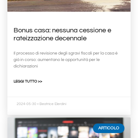
Bonus casa: nessuna cessione e
rateizzazione decennale
Il processo di revisione degli sgravi fiscali per la casa è
già in corso: aumentano le opportunità per le
dichiarazioni
LEGGI TUTTO >>
2024-05-30
• Beatrice Elerdini
ARTICOLO