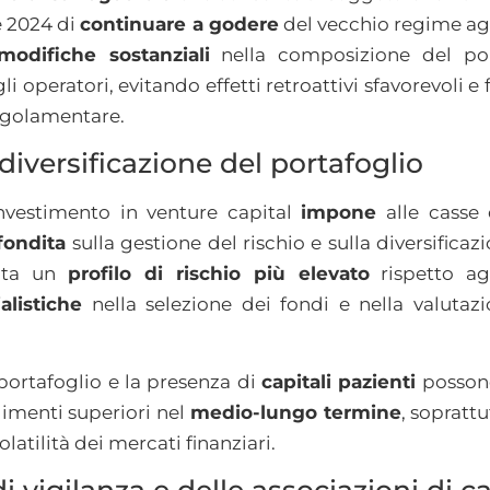
e 2024 di
continuare a godere
del vecchio regime ag
modifiche sostanziali
nella composizione del por
li operatori, evitando effetti retroattivi sfavorevoli 
regolamentare.
diversificazione del portafoglio
investimento in venture capital
impone
alle casse
fondita
sulla gestione del rischio e sulla diversificazi
enta un
profilo di rischio più elevato
rispetto agl
listiche
nella selezione dei fondi e nella valutaz
portafoglio e la presenza di
capitali pazienti
possono
dimenti superiori nel
medio-lungo termine
, soprattu
olatilità dei mercati finanziari.