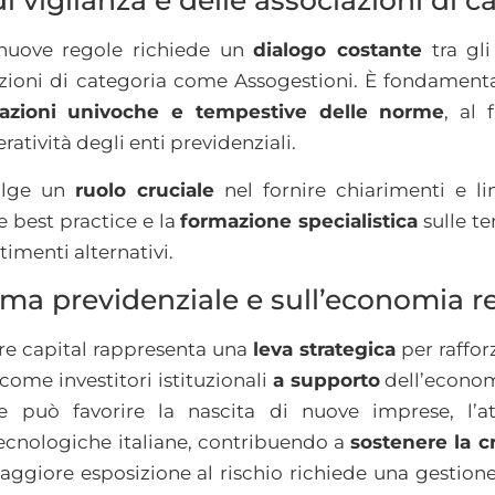
 di vigilanza e delle associazioni di c
 nuove regole richiede un
dialogo costante
tra gli
iazioni di categoria come Assogestioni. È fondament
etazioni univoche e tempestive delle norme
, al 
ratività degli enti previdenziali.
volge un
ruolo cruciale
nel fornire chiarimenti e li
e best practice e la
formazione specialistica
sulle te
timenti alternativi.
tema previdenziale e sull’economia r
ure capital rappresenta una
leva strategica
per rafforz
come investitori istituzionali
a supporto
dell’econom
one può favorire la nascita di nuove imprese, l’at
tecnologiche italiane, contribuendo a
sostenere la cr
maggiore esposizione al rischio richiede una gestion