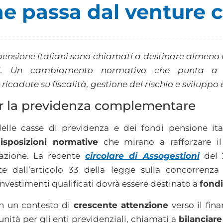
ne passa dal venture c
 pensione italiani sono chiamati a destinare almeno i
tal. Un cambiamento normativo che punta a r
ricadute su fiscalità, gestione del rischio e svilupp
r la previdenza complementare
delle casse di previdenza e dei fondi pensione ita
isposizioni normative
che mirano a rafforzare il
vazione. La recente
circolare di Assogestioni
del 
tte dall’articolo 33 della legge sulla concorren
investimenti qualificati dovrà essere destinato a
fondi
in un contesto di
crescente attenzione
verso il fin
nità per gli enti previdenziali, chiamati a
bilanciar