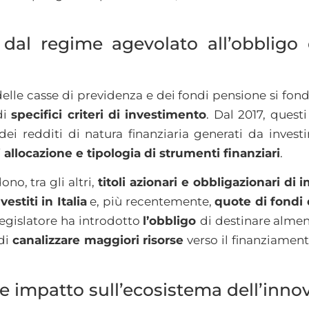
dal regime agevolato all’obbligo 
delle casse di previdenza e dei fondi pensione si fon
di
specifici criteri di investimento
. Dal 2017, quest
dei redditi di natura finanziaria generati da investi
 allocazione e tipologia di strumenti finanziari
.
ono, tra gli altri,
titoli azionari e obbligazionari di 
stiti in Italia
e, più recentemente,
quote di fondi 
legislatore ha introdotto
l’obbligo
di destinare almen
 di
canalizzare maggiori risorse
verso il finanziament
 e impatto sull’ecosistema dell’inno