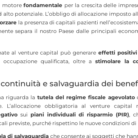
un motore
fondamentale
per la crescita delle impres
d alto potenziale. L’obbligo di allocazione imposto al
forzare
la presenza di capitali pazienti nell’ecosiste
ente separa il nostro Paese dalle principali econo
inate al venture capital può generare
effetti positivi
 occupazione qualificata, oltre a
stimolare la co
: continuità e salvaguardia dei benef
ma riguarda la
tutela del regime fiscale agevolato
d
. L’allocazione obbligatoria al venture capita
gativo
sui
piani individuali di risparmio (PIR)
, c
cali previste, purché rispettino le nuove condizioni d
la di salvaguardia
che consente ai soggetti che hann