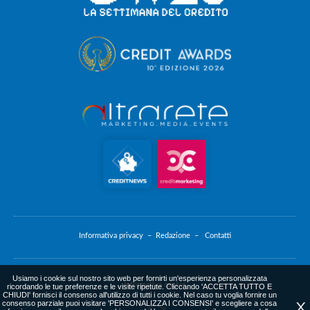
Informativa privacy –
Redazione –
Contatti
Usiamo i cookie sul nostro sito web per fornirti un'esperienza personalizzata
Informativa cookie
ricordando le tue preferenze e le visite ripetute. Cliccando 'ACCETTA TUTTO E
CHIUDI' fornisci il consenso all'utilizzo di tutti i cookie. Nel caso tu voglia fornire un
consenso parziale puoi visitare 'PERSONALIZZA I CONSENSI' e scegliere a cosa
X