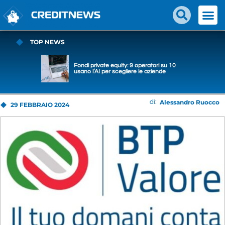
TOP NEWS
Fondi private equity: 9 operatori su 10
usano l’AI per scegliere le aziende
Alessandro Ruocco
di:
29 FEBBRAIO 2024