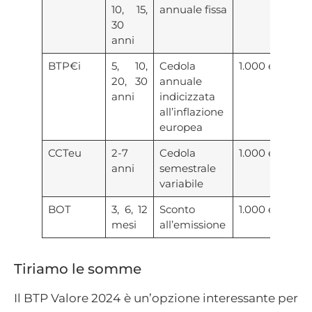
10, 15,
annuale fissa
30
anni
BTP€i
5, 10,
Cedola
1.000 euro
20, 30
annuale
anni
indicizzata
all’inflazione
europea
CCTeu
2-7
Cedola
1.000 euro
anni
semestrale
variabile
BOT
3, 6, 12
Sconto
1.000 euro
mesi
all’emissione
Tiriamo le somme
Il BTP Valore 2024 è un’opzione interessante per