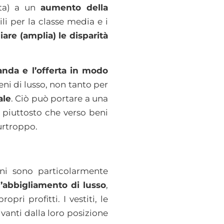
rta) a un
aumento della
li per la classe media e i
are (amplia) le disparità
anda e l’offerta in modo
ni di lusso, non tanto per
ale
. Ciò può portare a una
o piuttosto che verso beni
urtroppo.
ni sono particolarmente
l’abbigliamento di lusso
,
ri profitti. I vestiti, le
vanti dalla loro posizione