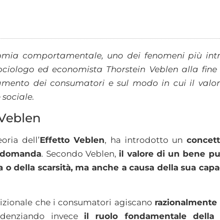
mia comportamentale, uno dei fenomeni più intrig
ciologo ed economista Thorstein Veblen alla fine 
amento dei consumatori e sul modo in cui il valo
 sociale.
 Veblen
oria dell’
Effetto Veblen
, ha introdotto un
concett
la domanda
. Secondo Veblen,
il valore di un bene 
ca o della scarsità, ma anche a causa della sua capa
dizionale che i consumatori agiscano
razionalment
videnziando invece
il ruolo fondamentale della 