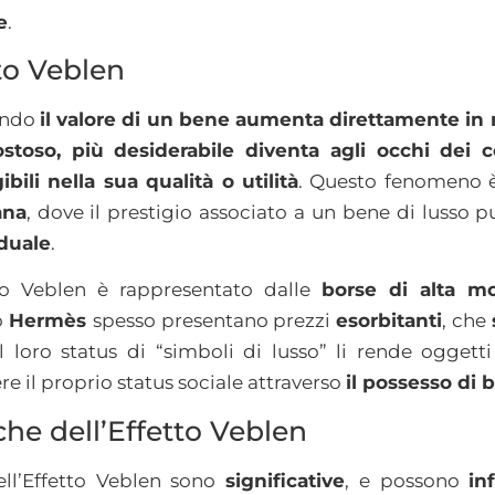
e
.
to Veblen
uando
il valore di un bene aumenta direttamente in 
toso, più desiderabile diventa agli occhi dei 
bili nella sua qualità o utilità
. Questo fenomeno è
ana
, dove il prestigio associato a un bene di lusso 
iduale
.
tto Veblen è rappresentato dalle
borse di alta m
o
Hermès
spesso presentano prezzi
esorbitanti
, che
 il loro status di “simboli di lusso” li rende ogget
re il proprio status sociale attraverso
il possesso di b
he dell’Effetto Veblen
ll’Effetto Veblen sono
significative
,
e possono
in