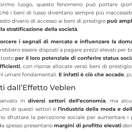
 primo luogo, questo fenomeno può portare (po
iché i beni di lusso diventano sempre più inaccessibi
sto divario di accesso ai beni di prestigio
può ampli
la stratificazione della società
.
orcere i segnali di mercato e influenzare la dom
rebbero essere disposti a pagare prezzi elevati per be
uttosto
per il loro potenziale di conferire status soci
fficienti
, con risorse allocate verso beni di prestigi
ni umani fondamentali.
E infatti è ciò che accade
, p
ti dall’Effetto Veblen
sservato in
diversi settori dell’economia
, ma alcu
Uno di questi settori è
l’industria della moda e del
 sfruttare la percezione sociale per aumentare i prop
oda spesso presentano
margini di profitto elevati
deri