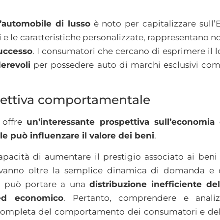
l’automobile di lusso
è noto per capitalizzare sull’
ti e le caratteristiche personalizzate, rappresentano n
successo
. I consumatori che cercano di esprimere il l
derevoli
per possedere auto di marchi esclusivi co
pettiva comportamentale
n offre
un’interessante prospettiva sull’economi
e può influenzare il valore dei beni
.
acità di aumentare il prestigio associato ai beni
anno oltre la semplice dinamica di domanda e o
en può portare a una
distribuzione inefficiente de
 ed economico
. Pertanto, comprendere e analiz
 completa del comportamento dei consumatori e de