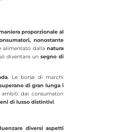
maniera proporzionale al
consumatori, nonostante
 alimentato dalla
natura
può diventare un
segno di
oda
. Le borse di marchi
superano di gran lunga i
ti ambiti dai consumatori
eni di lusso distintivi
.
fluenzare diversi aspetti