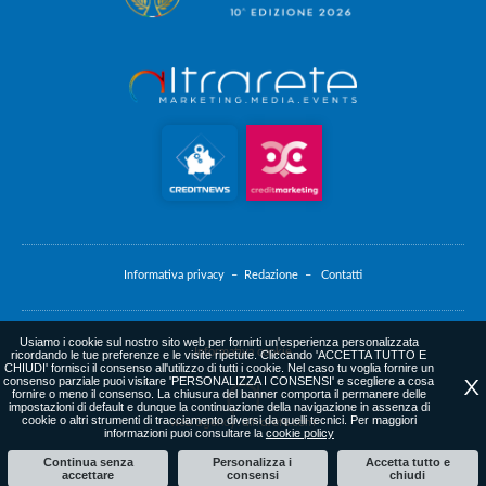
Informativa privacy –
Redazione –
Contatti
Usiamo i cookie sul nostro sito web per fornirti un'esperienza personalizzata
Informativa cookie
ricordando le tue preferenze e le visite ripetute. Cliccando 'ACCETTA TUTTO E
CHIUDI' fornisci il consenso all'utilizzo di tutti i cookie. Nel caso tu voglia fornire un
consenso parziale puoi visitare 'PERSONALIZZA I CONSENSI' e scegliere a cosa
X
fornire o meno il consenso. La chiusura del banner comporta il permanere delle
impostazioni di default e dunque la continuazione della navigazione in assenza di
cookie o altri strumenti di tracciamento diversi da quelli tecnici. Per maggiori
web agency
: altrarete.com
informazioni puoi consultare la
cookie policy
Continua senza
Personalizza i
Accetta tutto e
accettare
consensi
chiudi