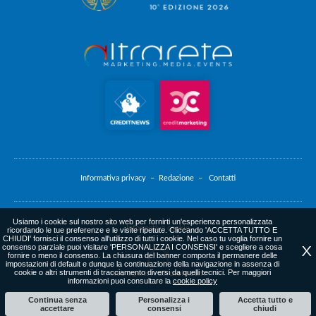
Informativa privacy –
Redazione –
Contatti
Usiamo i cookie sul nostro sito web per fornirti un'esperienza personalizzata
Informativa cookie
ricordando le tue preferenze e le visite ripetute. Cliccando 'ACCETTA TUTTO E
CHIUDI' fornisci il consenso all'utilizzo di tutti i cookie. Nel caso tu voglia fornire un
consenso parziale puoi visitare 'PERSONALIZZA I CONSENSI' e scegliere a cosa
X
fornire o meno il consenso. La chiusura del banner comporta il permanere delle
impostazioni di default e dunque la continuazione della navigazione in assenza di
cookie o altri strumenti di tracciamento diversi da quelli tecnici. Per maggiori
web agency
: altrarete.com
informazioni puoi consultare la
cookie policy
Continua senza
Personalizza i
Accetta tutto e
accettare
consensi
chiudi