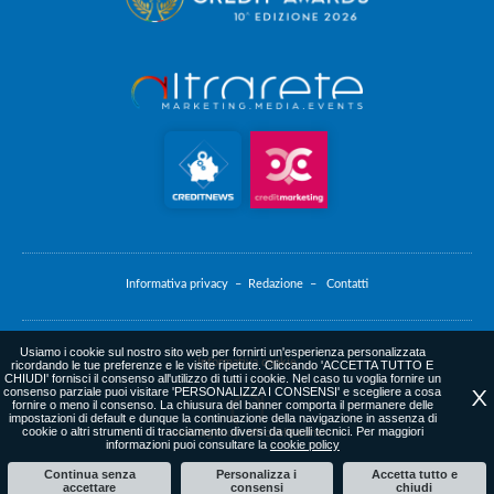
Informativa privacy –
Redazione –
Contatti
Usiamo i cookie sul nostro sito web per fornirti un'esperienza personalizzata
Informativa cookie
ricordando le tue preferenze e le visite ripetute. Cliccando 'ACCETTA TUTTO E
CHIUDI' fornisci il consenso all'utilizzo di tutti i cookie. Nel caso tu voglia fornire un
consenso parziale puoi visitare 'PERSONALIZZA I CONSENSI' e scegliere a cosa
X
fornire o meno il consenso. La chiusura del banner comporta il permanere delle
impostazioni di default e dunque la continuazione della navigazione in assenza di
cookie o altri strumenti di tracciamento diversi da quelli tecnici. Per maggiori
web agency
: altrarete.com
informazioni puoi consultare la
cookie policy
Continua senza
Personalizza i
Accetta tutto e
accettare
consensi
chiudi