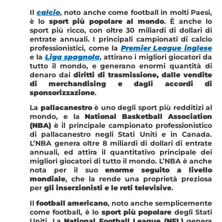
Il
calcio
, noto anche come football in molti Paesi,
è lo
sport più popolare al mondo
. È anche lo
sport più ricco, con oltre 30 miliardi di dollari di
entrate annuali. I principali campionati di calcio
professionistici, come la
Premier League inglese
e la
Liga spagnola
, attirano i migliori giocatori da
tutto il mondo, e generano enormi quantità di
denaro dai
diritti di trasmissione, dalle vendite
di merchandising e dagli accordi di
sponsorizzazione
.
La
pallacanestro
è uno degli sport più redditizi al
mondo, e la
National Basketball Association
(NBA)
è il principale campionato professionistico
di pallacanestro negli Stati Uniti e in Canada.
L’NBA genera oltre 8 miliardi di dollari di entrate
annuali, ed attira il quantitativo principale dei
migliori giocatori di tutto il mondo. L’NBA è anche
nota per il suo
enorme seguito a livello
mondiale
, che la rende una proprietà preziosa
per
gli inserzionisti e le reti televisive
.
Il
football americano
, noto anche semplicemente
come football, è lo
sport più popolare
degli Stati
Uniti. La
National Football League (NFL)
genera