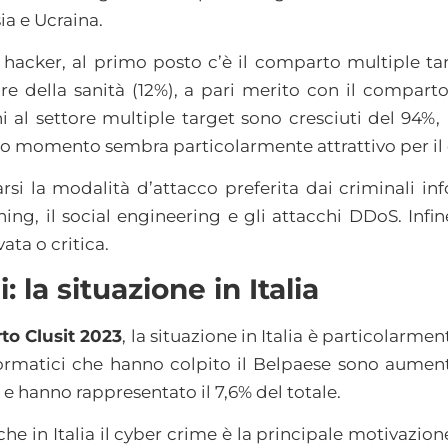
ia e Ucraina.
li hacker, al primo posto c’è il comparto multiple ta
ore della sanità (12%), a pari merito con il comparto
hi al settore multiple target sono cresciuti del 94%,
to momento sembra particolarmente attrattivo per il
si la modalità d’attacco preferita dai criminali inf
ihing, il social engineering e gli attacchi DDoS. Infi
ata o critica.
 la situazione in Italia
to Clusit 2023
, la situazione in Italia è particolarme
nformatici che hanno colpito il Belpaese sono aument
, e hanno rappresentato il 7,6% del totale.
e in Italia il cyber crime è la principale motivazione