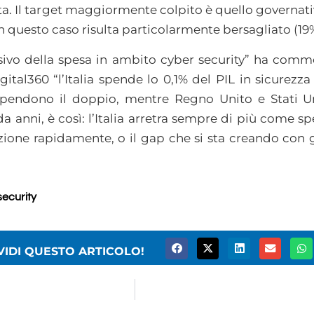
ata. Il target maggiormente colpito è quello governati
 questo caso risulta particolarmente bersagliato (19
sivo della spesa in ambito cyber security” ha com
gital360 “l’Italia spende lo 0,1% del PIL in sicurezz
endono il doppio, mentre Regno Unito e Stati Uni
da anni, è così: l’Italia arretra sempre di più come 
one rapidamente, o il gap che si sta creando con gl
security
VIDI QUESTO ARTICOLO!