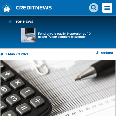
TOP NEWS
Fondi private equity: 9 operatori su 10
usano l’AI per scegliere le aziende
stefano
di:
2 MARZO 2021