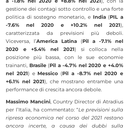
a -1.8% nel 2020 e +8.8% nel 2021
), con la
gestione dei contagi sotto controllo e una forte
politica di sostegno monetario, e
India
(
PIL a
-7.6% nel 2020 e +10.2% nel 2021
),
caratterizzata da previsioni più deboli.
Viceversa, l’
America Latina
(
Pil a -7.1% nel
2020 e +5.4% nel 2021
) si colloca nella
posizione più bassa, con le sue economie
trainanti,
Brasile
(
Pil a -4.7% nel 2020 e +4.0%
nel 2021
) e
Messico
(
Pil a -8.7% nel 2020 e
+6.1% nel 2021
), che mostrano entrambe una
performance di crescita ancora debole.
Massimo Mancini
, Country Director di Atradius
per l’Italia, ha commentato: “
Le previsioni sulla
ripresa economica nel corso del 2021 restano
ancora incerte, a causa dei dubbi sulla