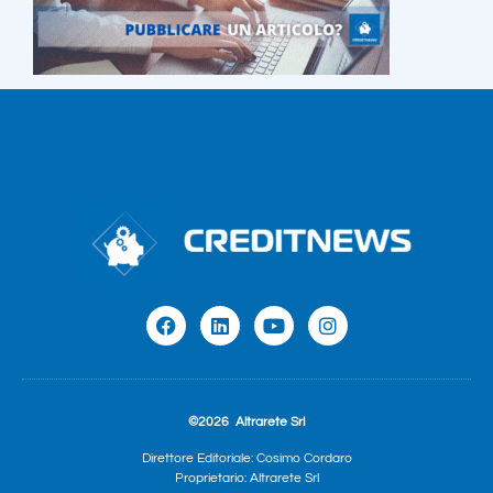
©2026
Altrarete Srl
Direttore Editoriale: Cosimo Cordaro
Proprietario: Altrarete Srl